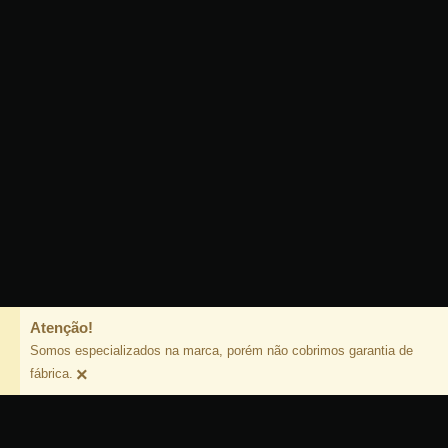
Atenção!
Somos especializados na marca, porém não cobrimos garantia de
×
fábrica.